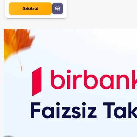
Səbətə at