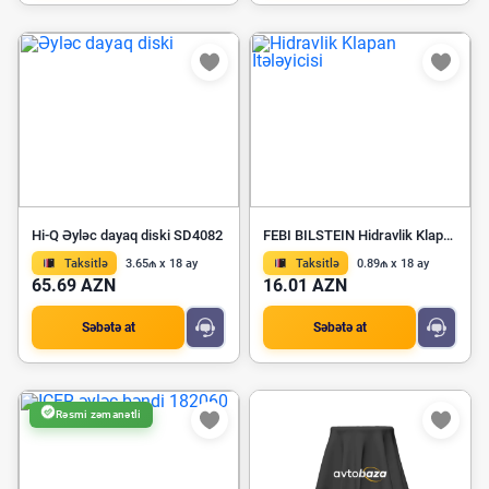
Hi-Q Əyləc dayaq diski SD4082
FEBI BILSTEIN Hidravlik Klapan İtələyicisi 14737
Taksitlə
3.65₼ x 18 ay
Taksitlə
0.89₼ x 18 ay
65.69 AZN
16.01 AZN
Səbətə at
Səbətə at
Rəsmi zəmanətli