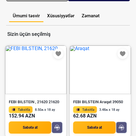
Ümumi təsvir
Xüsusiyyətlər
Zəmanət
Sizin üçün seçilmiş
FEBI BILSTEIN , 21620 21620
FEBI BILSTEIN Araqat 39050
Taksitlə
8.50₼ x 18 ay
Taksitlə
3.48₼ x 18 ay
152.94 AZN
62.68 AZN
Səbətə at
Səbətə at