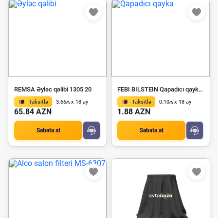
REMSA Əyləc qəlibi 1305 20
FEBI BILSTEIN Qapadıcı qayka 39075
Taksitlə
3.66₼ x 18 ay
Taksitlə
0.10₼ x 18 ay
65.84 AZN
1.88 AZN
Səbətə at
Səbətə at