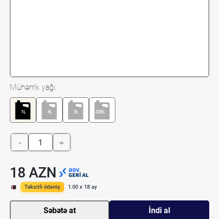
Mühərrik yağı:
1L
4L
5L
208L
-
+
18 AZN
Taksitli ödəniş
1.00 x 18 ay
Səbətə at
İndi al