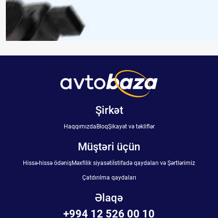
Şirkət
Haqqımızda
Bloq
Şikayət və təkliflər
Müştəri üçün
Hissə-hissə ödəniş
Məxfilik siyasəti
İstifadə qaydaları və Şərtlərimiz
Çatdırılma qaydaları
Əlaqə
+994 12 526 00 10