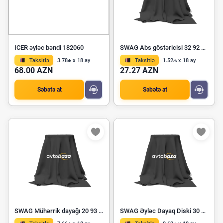
ICER əyləc bəndi 182060
SWAG Abs göstəricisi 32 92 3816
Taksitlə
3.78₼ x 18 ay
Taksitlə
1.52₼ x 18 ay
68.00 AZN
27.27 AZN
Səbətə at
Səbətə at
SWAG Mühərrik dayağı 20 93 6683
SWAG Əyləc Dayaq Diski 30 93 4254