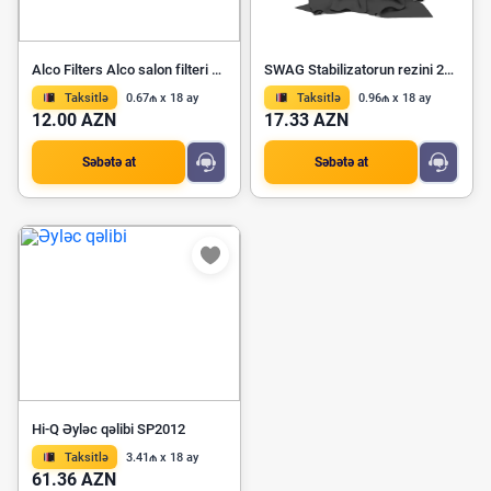
Alco Filters Alco salon filteri MS-6307
SWAG Stabilizatorun rezini 20 94 5626
Taksitlə
0.67₼ x 18 ay
Taksitlə
0.96₼ x 18 ay
12.00 AZN
17.33 AZN
Səbətə at
Səbətə at
Hi-Q Əyləc qəlibi SP2012
Taksitlə
3.41₼ x 18 ay
61.36 AZN