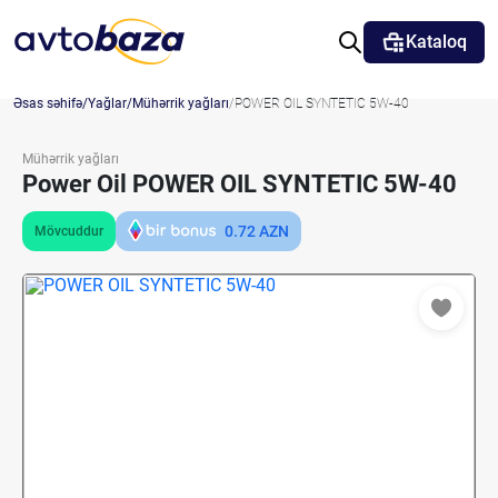
Kataloq
Əsas səhifə
Yağlar
Mühərrik yağları
POWER OIL SYNTETIC 5W-40
Mühərrik yağları
Power Oil POWER OIL SYNTETIC 5W-40
0.72
AZN
Mövcuddur