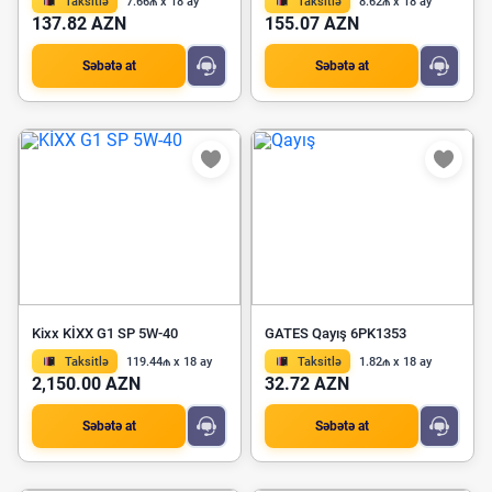
Taksitlə
7.66₼ x 18 ay
Taksitlə
8.62₼ x 18 ay
137.82 AZN
155.07 AZN
Səbətə at
Səbətə at
Kixx KİXX G1 SP 5W-40
GATES Qayış 6PK1353
Taksitlə
119.44₼ x 18 ay
Taksitlə
1.82₼ x 18 ay
2,150.00 AZN
32.72 AZN
Səbətə at
Səbətə at